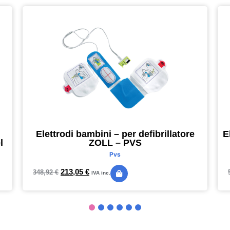
Elettrodi bambini – per defibrillatore
E
l
ZOLL – PVS
Pvs
213,05
€
348,92
€
IVA inc.