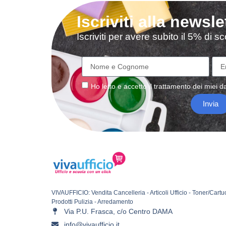
Iscriviti alla newsle
Iscriviti per avere subito il 5% di 
Ho letto e accetto il
trattamento
dei miei da
Invia
VIVAUFFICIO: Vendita Cancelleria - Articoli Ufficio - Toner/Cartu
Prodotti Pulizia - Arredamento
Via P.U. Frasca, c/o Centro DAMA
info@vivaufficio.it