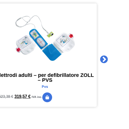
lettrodi adulti – per defibrillatore ZOLL
Agenda 
– PVS
16 x 16
Pvs
319,57
€
24,
523,38
€
28,89
€
IVA inc.