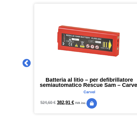
 2027 –
Batteria al litio – per defibrillatore
m – nero –
semiautomatico Rescue Sam – Carve
Carvel
382,91
€
524,60
€
IVA inc.