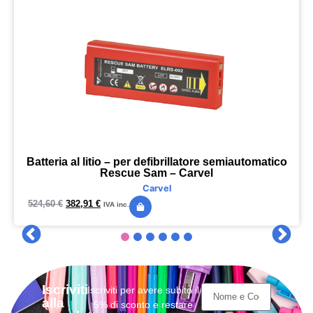
Batteria al litio – per defibrillatore semiautomatico
Rescue Sam – Carvel
Carvel
524,60
€
382,91
€
IVA inc.
Iscriviti
Iscriviti per avere subito il
alla
5% di sconto e restare