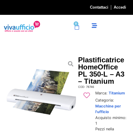
Contattaci
Accedi
0
Plastificatrice
HomeOffice
PL 350-L – A3
– Titanium
COD: 78746
Marca:
Titanium
Categoria:
Macchine per
l'ufficio
Acquisto minimo:
1
Pezzi nella