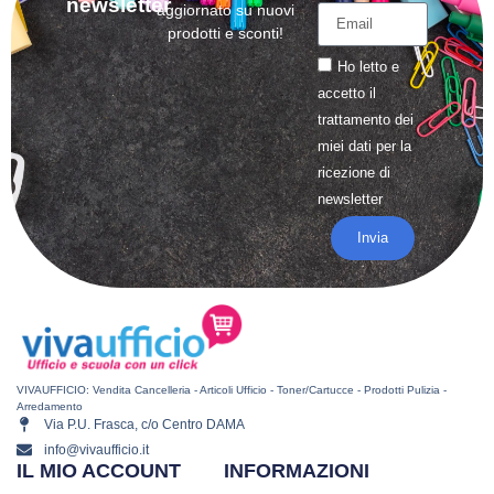
newsletter
aggiornato su nuovi
prodotti e sconti!
Ho letto e
accetto il
trattamento
dei
miei dati per la
ricezione di
newsletter
Invia
VIVAUFFICIO: Vendita Cancelleria - Articoli Ufficio - Toner/Cartucce - Prodotti Pulizia -
Arredamento
Via P.U. Frasca, c/o Centro DAMA
info@vivaufficio.it
IL MIO ACCOUNT
INFORMAZIONI