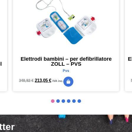
Elettrodi bambini – per defibrillatore
E
l
ZOLL – PVS
Pvs
213,05
€
348,92
€
IVA inc.
tter