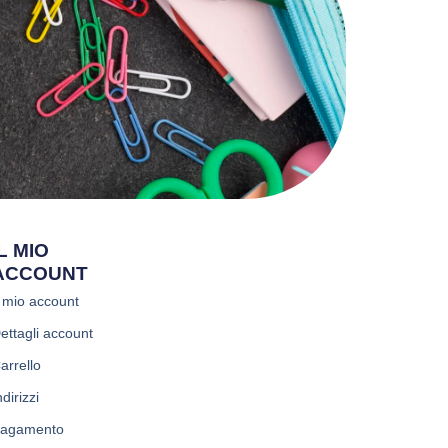
IL MIO
ACCOUNT
l mio account
ettagli account
arrello
ndirizzi
agamento