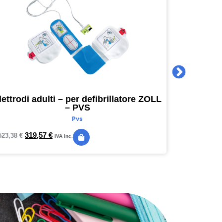
lettrodi adulti – per defibrillatore ZOLL
Agenda 
– PVS
16 x 16
Pvs
319,57
€
24,
523,38
€
28,89
€
IVA inc.