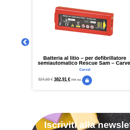
 2027 –
Batteria al litio – per defibrillatore
m – nero –
semiautomatico Rescue Sam – Carve
Carvel
382,91
€
524,60
€
IVA inc.
Iscriviti alla newsle