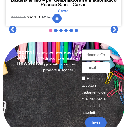
Batteria al litio – per defibrillatore semiautomatico
Rescue Sam – Carvel
Carvel
524,60
€
382,91
€
IVA inc.
Iscriviti
Iscriviti per avere subito il
alla
5% di sconto e restare
newsletter
aggiornato su nuovi
prodotti e sconti!
Ho letto e
accetto il
trattamento
dei
miei dati per la
ricezione di
newsletter
Invia