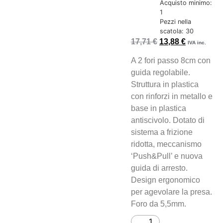
Acquisto minimo:
1
Pezzi nella
scatola: 30
17,71
€
13,88
€
IVA inc.
A 2 fori passo 8cm con
guida regolabile.
Struttura in plastica
con rinforzi in metallo e
base in plastica
antiscivolo. Dotato di
sistema a frizione
ridotta, meccanismo
‘Push&Pull’ e nuova
guida di arresto.
Design ergonomico
per agevolare la presa.
Foro da 5,5mm.