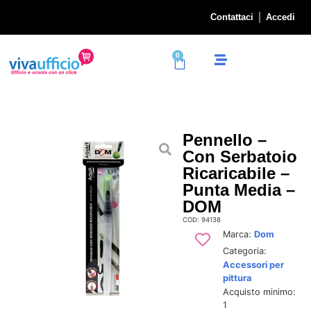
Contattaci
Accedi
0
Pennello –
Con Serbatoio
Ricaricabile –
Punta Media –
DOM
COD: 94138
Marca:
Dom
Categoria:
Accessori per
pittura
Acquisto minimo:
1