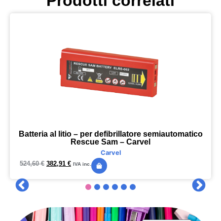
Prodotti correlati
Batteria al litio – per defibrillatore semiautomatico
Rescue Sam – Carvel
Carvel
524,60
€
382,91
€
IVA inc.