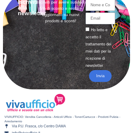
Iscriviti
Iscriviti per avere subito il
alla
5% di sconto e restare
newsletter
aggiornato su nuovi
prodotti e sconti!
Ho letto e
accetto il
trattamento
dei
miei dati per la
ricezione di
newsletter
Invia
VIVAUFFICIO: Vendita Cancelleria - Articoli Ufficio - Toner/Cartucce - Prodotti Pulizia -
Arredamento
Via P.U. Frasca, c/o Centro DAMA