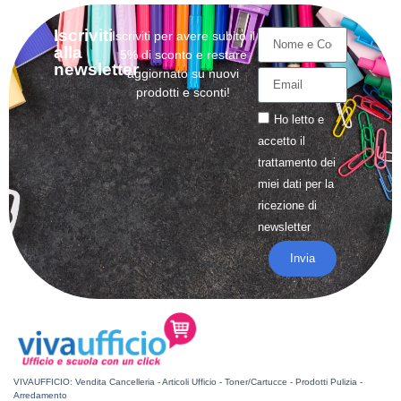
Iscriviti
Iscriviti per avere subito il
alla
5% di sconto e restare
newsletter
aggiornato su nuovi
prodotti e sconti!
Ho letto e
accetto il
trattamento
dei
miei dati per la
ricezione di
newsletter
Invia
VIVAUFFICIO: Vendita Cancelleria - Articoli Ufficio - Toner/Cartucce - Prodotti Pulizia -
Arredamento