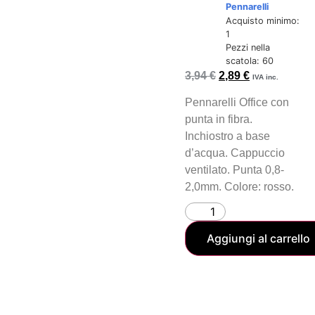
Pennarelli
Acquisto minimo:
1
Pezzi nella
scatola: 60
3,94
€
2,89
€
IVA inc.
Pennarelli Office con
punta in fibra.
Inchiostro a base
d’acqua. Cappuccio
ventilato. Punta 0,8-
2,0mm. Colore: rosso.
Aggiungi al carrello