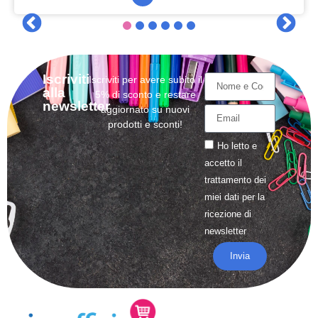
Iscriviti
Iscriviti per avere subito il
alla
5% di sconto e restare
newsletter
aggiornato su nuovi
prodotti e sconti!
Ho letto e
accetto il
trattamento
dei
miei dati per la
ricezione di
newsletter
Invia