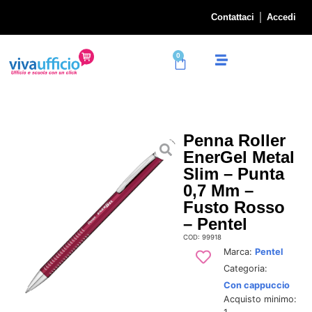
Contattaci
Accedi
0
Penna Roller
EnerGel Metal
Slim – Punta
0,7 Mm –
Fusto Rosso
– Pentel
COD: 99918
Marca:
Pentel
Categoria:
Con cappuccio
Acquisto minimo: