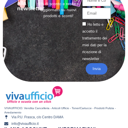
alla
5% di sconto e restare
newsletter
aggiornato su nuovi
prodotti e sconti!
Ho letto e
accetto il
trattamento
dei
miei dati per la
ricezione di
newsletter
Invia
VIVAUFFICIO: Vendita Cancelleria - Articoli Ufficio - Toner/Cartucce - Prodotti Pulizia -
Arredamento
Via P.U. Frasca, c/o Centro DAMA
info@vivaufficio.it