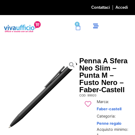
Contattaci
Accedi
0
Penna A Sfera
Neo Slim –
Punta M –
Fusto Nero –
Faber-Castell
COD: 99920
Marca:
Faber-castell
Categoria:
Penne regalo
Acquisto minimo: