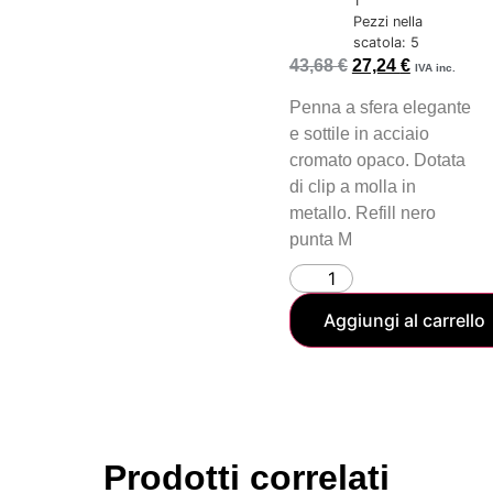
1
Pezzi nella
scatola: 5
43,68
€
27,24
€
IVA inc.
Penna a sfera elegante
e sottile in acciaio
cromato opaco. Dotata
di clip a molla in
metallo. Refill nero
punta M
Aggiungi al carrello
Prodotti correlati