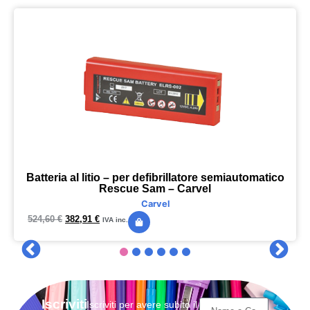
Batteria al litio – per defibrillatore semiautomatico
Rescue Sam – Carvel
Carvel
524,60
€
382,91
€
IVA inc.
Iscriviti
Iscriviti per avere subito il