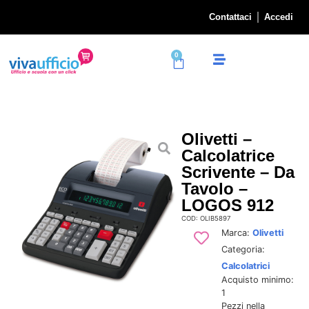
Contattaci
Accedi
0
Olivetti –
Calcolatrice
Scrivente – Da
Tavolo –
LOGOS 912
COD: OLIB5897
Marca:
Olivetti
Categoria:
Calcolatrici
Acquisto minimo:
1
Pezzi nella