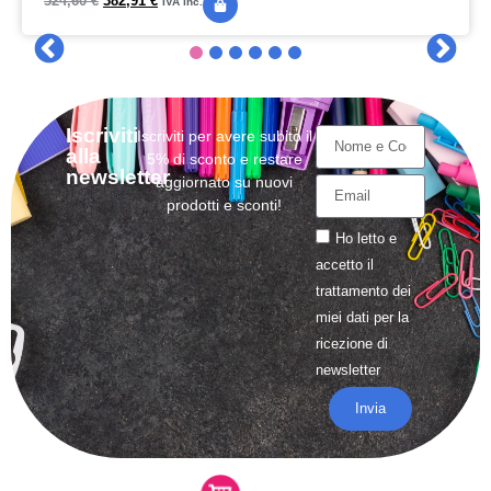
524,60
€
382,91
€
IVA inc.
Iscriviti
Iscriviti per avere subito il
alla
5% di sconto e restare
newsletter
aggiornato su nuovi
prodotti e sconti!
Ho letto e
accetto il
trattamento
dei
miei dati per la
ricezione di
newsletter
Invia