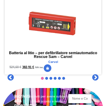
Batteria al litio – per defibrillatore semiautomatico
Rescue Sam – Carvel
Carvel
524,60
€
382,91
€
IVA inc.
Iscriviti
Iscriviti per avere subito il
alla
5% di sconto e restare
newsletter