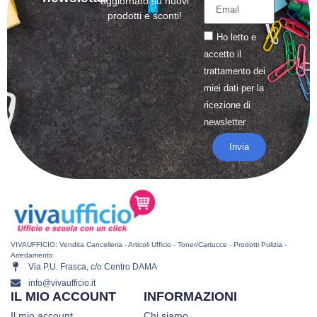
aggiornato su nuovi
prodotti e sconti!
Ho letto e
accetto il
trattamento
dei
miei dati per la
ricezione di
newsletter
Invia
VIVAUFFICIO: Vendita Cancelleria - Articoli Ufficio - Toner/Cartucce - Prodotti Pulizia -
Arredamento
Via P.U. Frasca, c/o Centro DAMA
info@vivaufficio.it
IL MIO ACCOUNT
INFORMAZIONI
Il mio account
Chi siamo