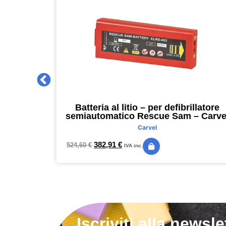
 2027 –
Batteria al litio – per defibrillatore
m – nero –
semiautomatico Rescue Sam – Carve
Carvel
382,91
€
524,60
€
IVA inc.
Iscriviti alla newsle