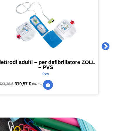
lettrodi adulti – per defibrillatore ZOLL
Agenda 
– PVS
16 x 16
Pvs
319,57
€
24,
523,38
€
28,89
€
IVA inc.