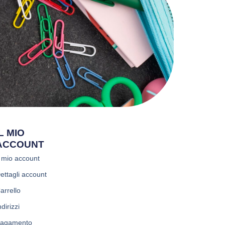
IL MIO
ACCOUNT
l mio account
ettagli account
arrello
ndirizzi
agamento