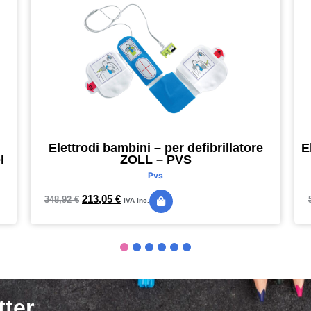
Elettrodi bambini – per defibrillatore
E
l
ZOLL – PVS
Pvs
213,05
€
348,92
€
IVA inc.
tter