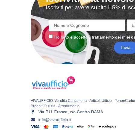
Iscriviti per avere subito il 5% di 
Ho letto e accetto il
trattamento
dei miei da
Invia
VIVAUFFICIO: Vendita Cancelleria - Articoli Ufficio - Toner/Cartu
Prodotti Pulizia - Arredamento
Via P.U. Frasca, c/o Centro DAMA
info@vivaufficio.it