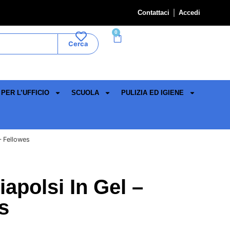
Contattaci
Accedi
0
Cerca
PER L’UFFICIO
SCUOLA
PULIZIA ED IGIENE
– Fellowes
polsi In Gel –
s