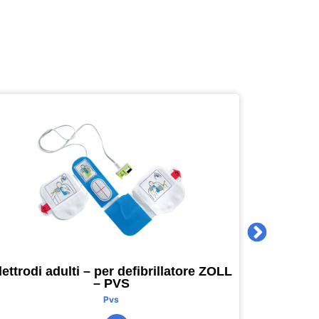
lettrodi adulti – per defibrillatore ZOLL
Agenda 
– PVS
16 x 16
Pvs