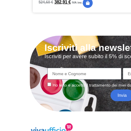
382,91
€
524,60
€
IVA inc.
Iscriviti alla newsle
Iscriviti per avere subito il 5% di 
Ho letto e accetto il
trattamento
dei miei da
Invia