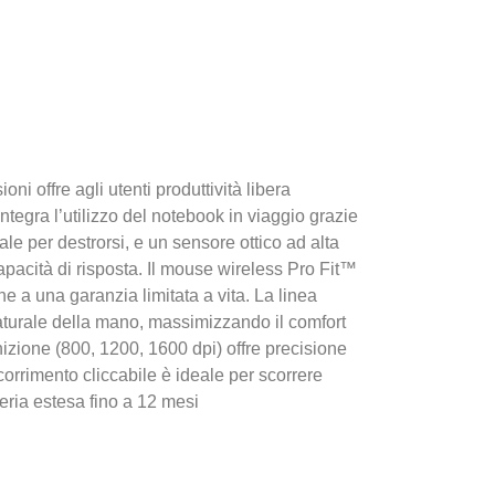
i offre agli utenti produttività libera
Integra l’utilizzo del notebook in viaggio grazie
ale per destrorsi, e un sensore ottico ad alta
capacità di risposta. Il mouse wireless Pro Fit™
e a una garanzia limitata a vita. La linea
aturale della mano, massimizzando il comfort
nizione (800, 1200, 1600 dpi) offre precisione
scorrimento cliccabile è ideale per scorrere
eria estesa fino a 12 mesi