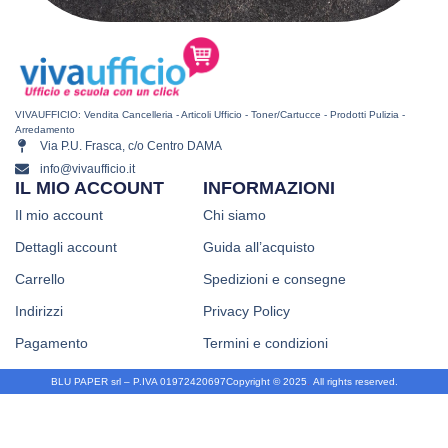
VIVAUFFICIO: Vendita Cancelleria - Articoli Ufficio - Toner/Cartucce - Prodotti Pulizia -
Arredamento
Via P.U. Frasca, c/o Centro DAMA
info@vivaufficio.it
IL MIO ACCOUNT
INFORMAZIONI
Il mio account
Chi siamo
Dettagli account
Guida all’acquisto
Carrello
Spedizioni e consegne
Indirizzi
Privacy Policy
Pagamento
Termini e condizioni
BLU PAPER srl – P.IVA 01972420697
Copyright © 2025
.
All rights reserved.