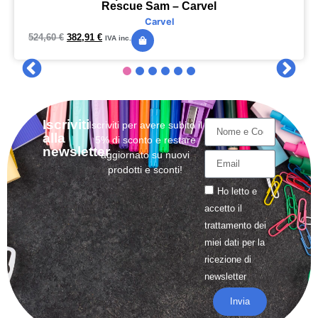
Rescue Sam – Carvel
Carvel
524,60
€
382,91
€
IVA inc.
Iscriviti
Iscriviti per avere subito il
alla
5% di sconto e restare
newsletter
aggiornato su nuovi
prodotti e sconti!
Ho letto e
accetto il
trattamento
dei
miei dati per la
ricezione di
newsletter
Invia