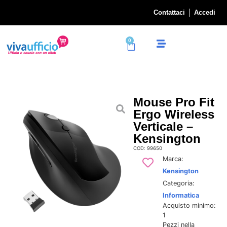
Contattaci
Accedi
0
Mouse Pro Fit
Ergo Wireless
Verticale –
Kensington
COD: 99650
Marca:
Kensington
Categoria:
Informatica
Acquisto minimo:
1
Pezzi nella