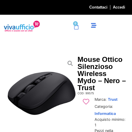
Contattaci
Accedi
0
Mouse Ottico
Silenzioso
Wireless
Mydo – Nero –
Trust
COD: 99575
Marca:
Trust
Categoria:
Informatica
Acquisto minimo:
1
Pezzi nella