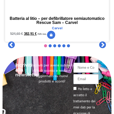
Batteria al litio – per defibrillatore semiautomatico
Rescue Sam – Carvel
Carvel
524,60
€
382,91
€
IVA inc.
Iscriviti
Iscriviti per avere subito il
alla
5% di sconto e restare
newsletter
aggiornato su nuovi
prodotti e sconti!
Ho letto e
accetto il
trattamento
dei
miei dati per la
ricezione di