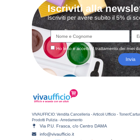
Iscriviti alla newsle
Iscriviti per avere subito il 5% di 
Ho letto e accetto il
trattamento
dei miei da
Invia
VIVAUFFICIO: Vendita Cancelleria - Articoli Ufficio - Toner/Cartu
Prodotti Pulizia - Arredamento
Via P.U. Frasca, c/o Centro DAMA
info@vivaufficio.it