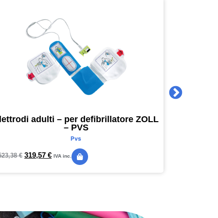
lettrodi adulti – per defibrillatore ZOLL
Agenda 
– PVS
16 x 16
Pvs
319,57
€
24,
523,38
€
28,89
€
IVA inc.