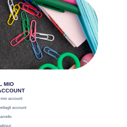
IL MIO
ACCOUNT
l mio account
ettagli account
arrello
ndirizzi