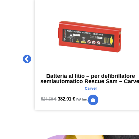
 2027 –
Batteria al litio – per defibrillatore
m – nero –
semiautomatico Rescue Sam – Carve
Carvel
382,91
€
524,60
€
IVA inc.