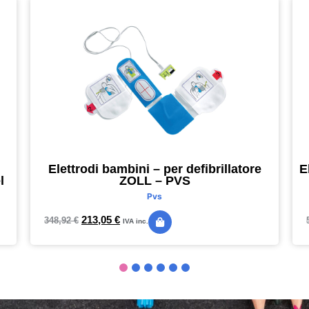
Elettrodi bambini – per defibrillatore
E
l
ZOLL – PVS
Pvs
213,05
€
348,92
€
IVA inc.