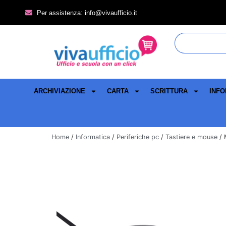
Per assistenza: info@vivaufficio.it
ARCHIVIAZIONE
CARTA
SCRITTURA
INFO
Home
/
Informatica
/
Periferiche pc
/
Tastiere e mouse
/ 