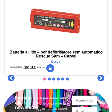
Batteria al litio – per defibrillatore semiautomatico
Rescue Sam – Carvel
Carvel
524,60
€
382,91
€
IVA inc.
Iscriviti
Iscriviti per avere subito il
alla
5% di sconto e restare
newsletter
aggiornato su nuovi