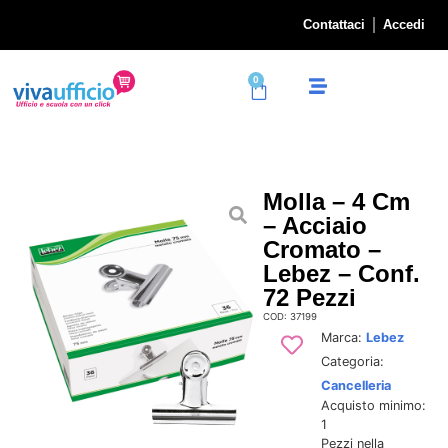
Contattaci
Accedi
0
Molla – 4 Cm
– Acciaio
Cromato –
Lebez – Conf.
72 Pezzi
COD: 37199
Marca:
Lebez
Categoria:
Cancelleria
Acquisto minimo:
1
Pezzi nella