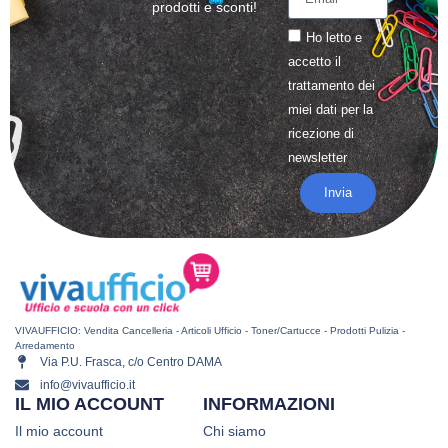
prodotti e sconti!
Ho letto e
accetto il
trattamento
dei
miei dati per la
ricezione di
newsletter
Invia
VIVAUFFICIO: Vendita Cancelleria - Articoli Ufficio - Toner/Cartucce - Prodotti Pulizia -
Arredamento
Via P.U. Frasca, c/o Centro DAMA
info@vivaufficio.it
IL MIO ACCOUNT
INFORMAZIONI
Il mio account
Chi siamo