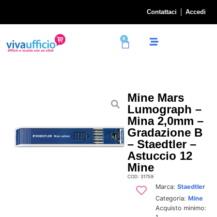
Contattaci
Accedi
0
Mine Mars
Lumograph –
Mina 2,0mm –
Gradazione B
– Staedtler –
Astuccio 12
Mine
COD: 31759
Marca:
Staedtler
Categoria:
Mine
Acquisto minimo: