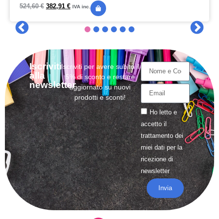
524,60
€
382,91
€
IVA inc.
Iscriviti
Iscriviti per avere subito il
alla
5% di sconto e restare
newsletter
aggiornato su nuovi
prodotti e sconti!
Ho letto e
accetto il
trattamento
dei
miei dati per la
ricezione di
newsletter
Invia