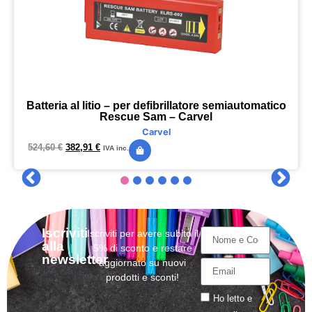
Batteria al litio – per defibrillatore semiautomatico
Rescue Sam – Carvel
Carvel
524,60
€
382,91
€
IVA inc.
Iscriviti
Iscriviti per avere subito il
alla
5% di sconto e restare
newsletter
aggiornato su nuovi
prodotti e sconti!
Ho letto e