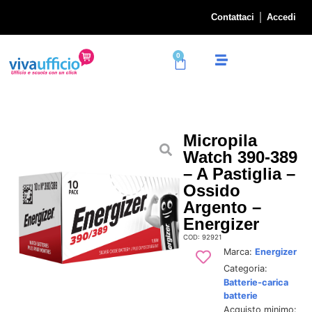
Contattaci
Accedi
0
Micropila
Watch 390-389
– A Pastiglia –
Ossido
Argento –
Energizer
COD: 92921
Marca:
Energizer
Categoria:
Batterie-carica
batterie
Acquisto minimo: