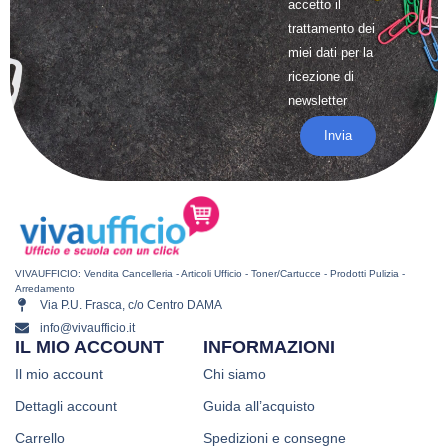
accetto il
trattamento
dei
miei dati per la
ricezione di
newsletter
Invia
VIVAUFFICIO: Vendita Cancelleria - Articoli Ufficio - Toner/Cartucce - Prodotti Pulizia -
Arredamento
Via P.U. Frasca, c/o Centro DAMA
info@vivaufficio.it
IL MIO ACCOUNT
INFORMAZIONI
Il mio account
Chi siamo
Dettagli account
Guida all’acquisto
Carrello
Spedizioni e consegne