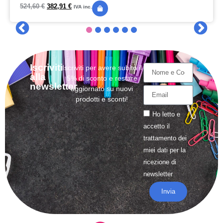
524,60
€
382,91
€
IVA inc.
Iscriviti
Iscriviti per avere subito il
alla
5% di sconto e restare
newsletter
aggiornato su nuovi
prodotti e sconti!
Ho letto e
accetto il
trattamento
dei
miei dati per la
ricezione di
newsletter
Invia