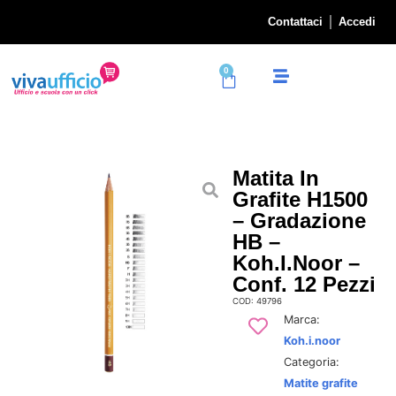
Contattaci
Accedi
0
Matita In
Grafite H1500
– Gradazione
HB –
Koh.I.Noor –
Conf. 12 Pezzi
COD: 49796
Marca:
Koh.i.noor
Categoria:
Matite grafite