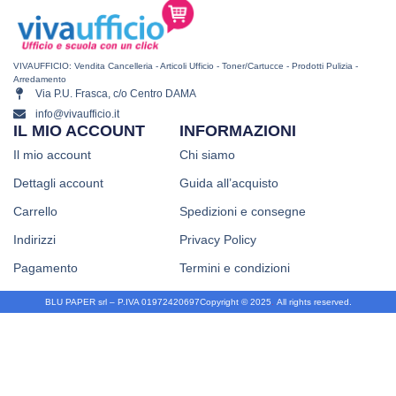
VIVAUFFICIO: Vendita Cancelleria - Articoli Ufficio - Toner/Cartucce - Prodotti Pulizia -
Arredamento
Via P.U. Frasca, c/o Centro DAMA
info@vivaufficio.it
IL MIO ACCOUNT
INFORMAZIONI
Il mio account
Chi siamo
Dettagli account
Guida all’acquisto
Carrello
Spedizioni e consegne
Indirizzi
Privacy Policy
Pagamento
Termini e condizioni
BLU PAPER srl – P.IVA 01972420697
Copyright © 2025
.
All rights reserved.