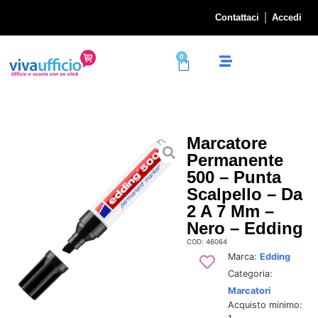
Contattaci
Accedi
0
Marcatore
Permanente
500 – Punta
Scalpello – Da
2 A 7 Mm –
Nero – Edding
COD: 46064
Marca:
Edding
Categoria:
Marcatori
Acquisto minimo: