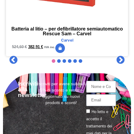
Batteria al litio – per defibrillatore semiautomatico
Rescue Sam – Carvel
Carvel
524,60
€
382,91
€
IVA inc.
Iscriviti
Iscriviti per avere subito il
alla
5% di sconto e restare
newsletter
aggiornato su nuovi
prodotti e sconti!
Ho letto e
accetto il
trattamento
dei
miei dati per la