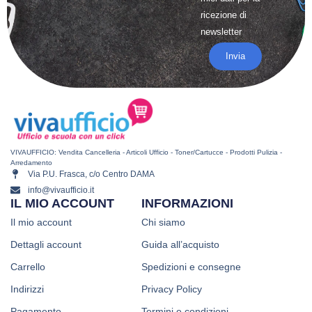
ricezione di
newsletter
Invia
VIVAUFFICIO: Vendita Cancelleria - Articoli Ufficio - Toner/Cartucce - Prodotti Pulizia -
Arredamento
Via P.U. Frasca, c/o Centro DAMA
info@vivaufficio.it
IL MIO ACCOUNT
INFORMAZIONI
Il mio account
Chi siamo
Dettagli account
Guida all’acquisto
Carrello
Spedizioni e consegne
Indirizzi
Privacy Policy
Pagamento
Termini e condizioni