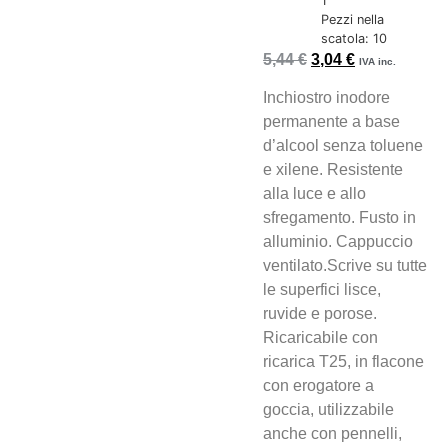
1
Pezzi nella
scatola: 10
5,44
€
3,04
€
IVA inc.
Inchiostro inodore
permanente a base
d’alcool senza toluene
e xilene. Resistente
alla luce e allo
sfregamento. Fusto in
alluminio. Cappuccio
ventilato.Scrive su tutte
le superfici lisce,
ruvide e porose.
Ricaricabile con
ricarica T25, in flacone
con erogatore a
goccia, utilizzabile
anche con pennelli,