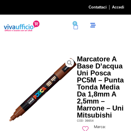
Contattaci
Accedi
0
Marcatore A
Base D’acqua
Uni Posca
PC5M – Punta
Tonda Media
Da 1,8mm A
2,5mm –
Marrone – Uni
Mitsubishi
COD: 36654
Marca: