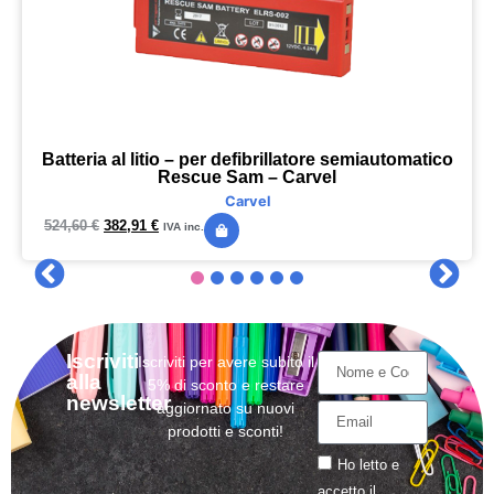
Batteria al litio – per defibrillatore semiautomatico
Rescue Sam – Carvel
Carvel
524,60
€
382,91
€
IVA inc.
Iscriviti
Iscriviti per avere subito il
alla
5% di sconto e restare
newsletter
aggiornato su nuovi
prodotti e sconti!
Ho letto e
accetto il