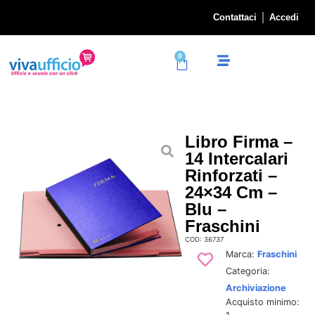
Contattaci
Accedi
0
Libro Firma –
14 Intercalari
Rinforzati –
24×34 Cm –
Blu –
Fraschini
COD: 36737
Marca:
Fraschini
Categoria:
Archiviazione
Acquisto minimo: