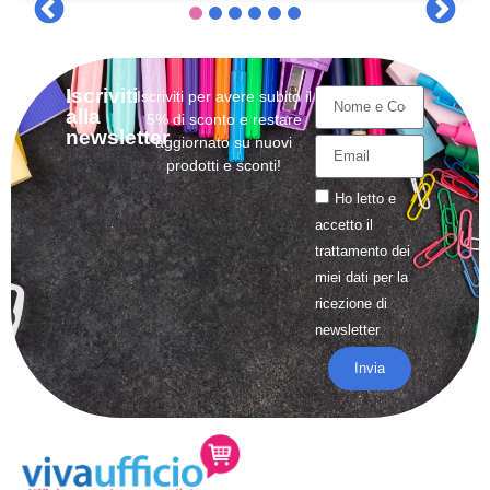
Iscriviti
Iscriviti per avere subito il
alla
5% di sconto e restare
newsletter
aggiornato su nuovi
prodotti e sconti!
Ho letto e
accetto il
trattamento
dei
miei dati per la
ricezione di
newsletter
Invia