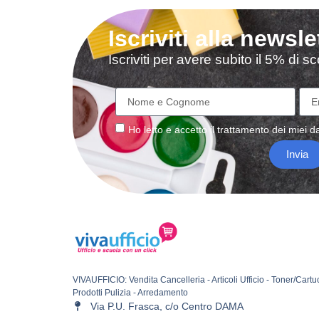
Iscriviti alla newsle
Iscriviti per avere subito il 5% di 
Ho letto e accetto il
trattamento
dei miei da
Invia
VIVAUFFICIO: Vendita Cancelleria - Articoli Ufficio - Toner/Cartu
Prodotti Pulizia - Arredamento
Via P.U. Frasca, c/o Centro DAMA