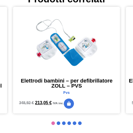
Elettrodi bambini – per defibrillatore
E
l
ZOLL – PVS
Pvs
213,05
€
348,92
€
IVA inc.