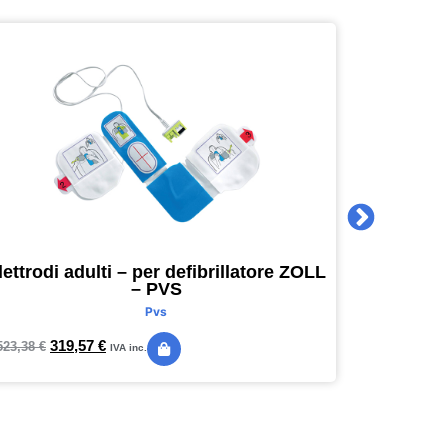
lettrodi adulti – per defibrillatore ZOLL
Agenda 
– PVS
16 x 16
Pvs
319,57
€
24,
523,38
€
28,89
€
IVA inc.