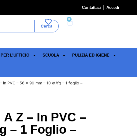
Contattaci
Accedi
0
Cerca
PER L’UFFICIO
SCUOLA
PULIZIA ED IGIENE
– in PVC – 56 x 99 mm – 10 et/fg – 1 foglio –
 A Z – In PVC –
g – 1 Foglio –