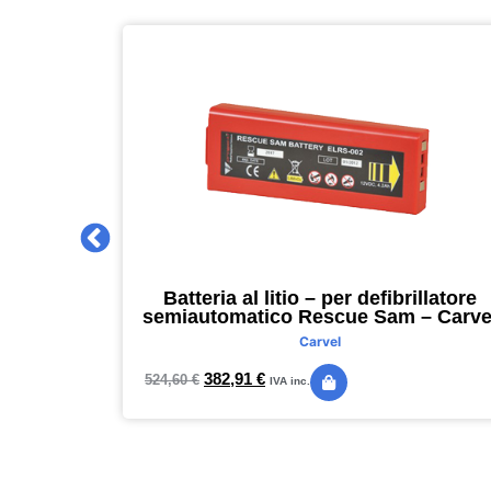
 2027 –
Batteria al litio – per defibrillatore
m – nero –
semiautomatico Rescue Sam – Carve
Carvel
382,91
€
524,60
€
IVA inc.