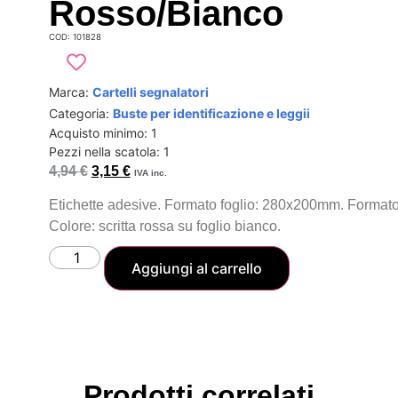
Rosso/bianco
COD: 101828
Marca:
Cartelli segnalatori
Categoria:
Buste per identificazione e leggii
Acquisto minimo: 1
Pezzi nella scatola: 1
4,94
€
3,15
€
IVA inc.
Etichette adesive. Formato foglio: 280x200mm. Formato
Colore: scritta rossa su foglio bianco.
Aggiungi al carrello
Prodotti correlati