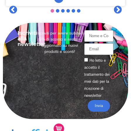
Iscriviti
Iscriviti per avere subito il
alla
5% di sconto e restare
newsletter
aggiornato su nuovi
prodotti e sconti!
Ho letto e
accetto il
trattamento
dei
miei dati per la
ricezione di
newsletter
Invia