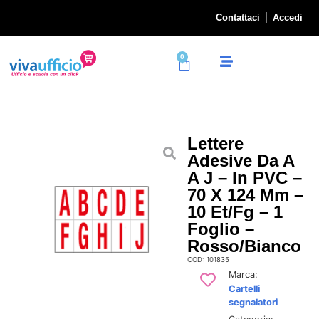
Contattaci
Accedi
0
Lettere
Adesive Da A
A J – In PVC –
70 X 124 Mm –
10 Et/fg – 1
Foglio –
Rosso/bianco
COD: 101835
Marca:
Cartelli
segnalatori