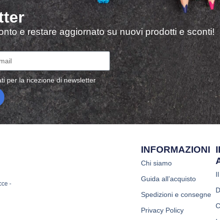
tter
sconto e restare aggiornato su nuovi prodotti e sconti!
ti per la ricezione di newsletter
INFORMAZIONI
Chi siamo
I
Guida all’acquisto
cce -
D
Spedizioni e consegne
C
Privacy Policy