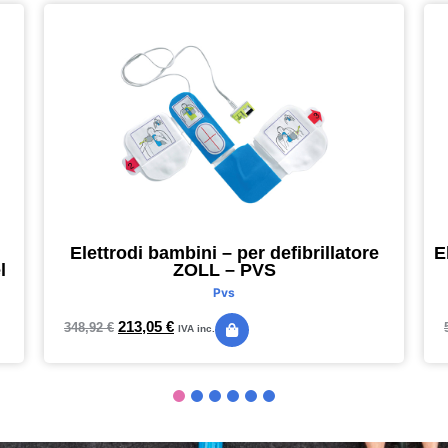
Elettrodi bambini – per defibrillatore
E
l
ZOLL – PVS
Pvs
213,05
€
348,92
€
IVA inc.