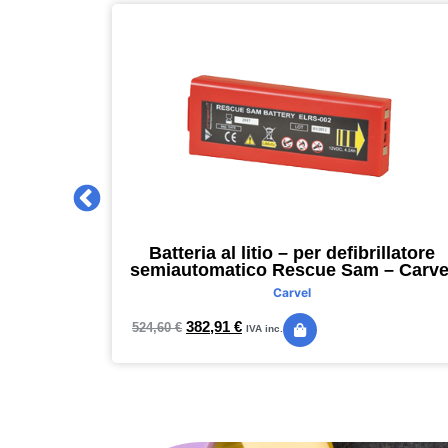
 2027 –
Batteria al litio – per defibrillatore
m – nero –
semiautomatico Rescue Sam – Carve
Carvel
382,91
€
524,60
€
IVA inc.