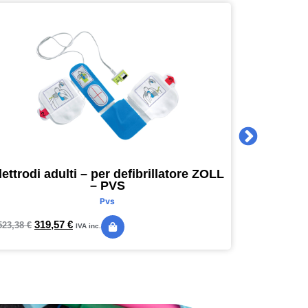
lettrodi adulti – per defibrillatore ZOLL
Agenda 
– PVS
16 x 16
Pvs
319,57
€
24,
523,38
€
28,89
€
IVA inc.