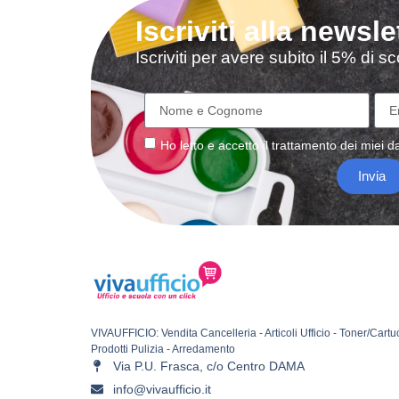
Iscriviti alla newsle
Iscriviti per avere subito il 5% di 
Ho letto e accetto il
trattamento
dei miei da
Invia
VIVAUFFICIO: Vendita Cancelleria - Articoli Ufficio - Toner/Cartu
Prodotti Pulizia - Arredamento
Via P.U. Frasca, c/o Centro DAMA
info@vivaufficio.it