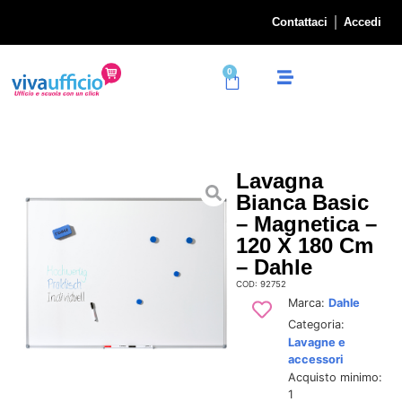
Contattaci
Accedi
0
Lavagna
Bianca Basic
– Magnetica –
120 X 180 Cm
– Dahle
COD: 92752
Marca:
Dahle
Categoria:
Lavagne e
accessori
Acquisto minimo:
1