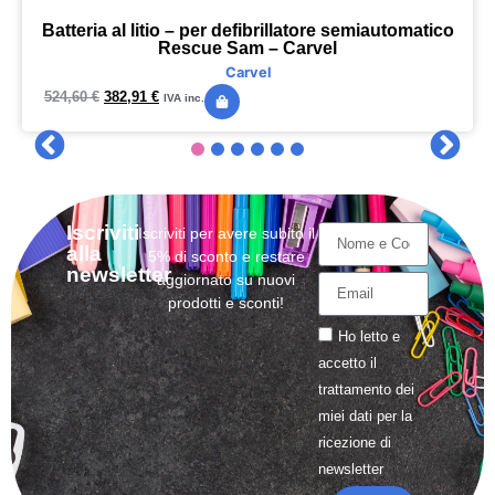
Batteria al litio – per defibrillatore semiautomatico
Rescue Sam – Carvel
Carvel
524,60
€
382,91
€
IVA inc.
Iscriviti
Iscriviti per avere subito il
alla
5% di sconto e restare
newsletter
aggiornato su nuovi
prodotti e sconti!
Ho letto e
accetto il
trattamento
dei
miei dati per la
ricezione di
newsletter