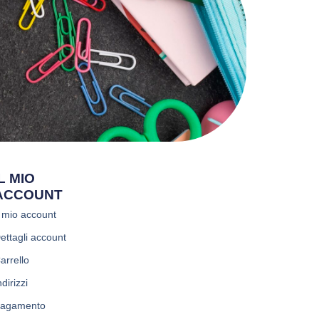
IL MIO
ACCOUNT
l mio account
ettagli account
arrello
ndirizzi
agamento