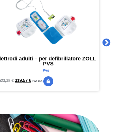
lettrodi adulti – per defibrillatore ZOLL
Agenda 
– PVS
16 x 16
Pvs
319,57
€
24,
523,38
€
28,89
€
IVA inc.