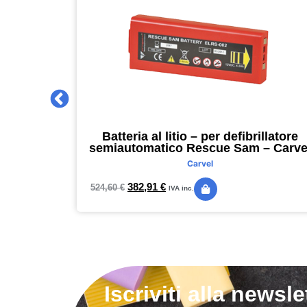
 2027 –
Batteria al litio – per defibrillatore
m – nero –
semiautomatico Rescue Sam – Carve
Carvel
382,91
€
524,60
€
IVA inc.
Iscriviti alla newsle