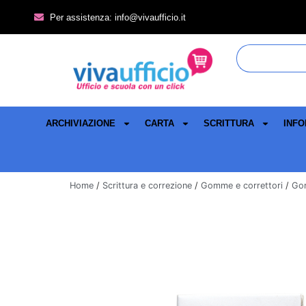
Per assistenza: info@vivaufficio.it
ARCHIVIAZIONE
CARTA
SCRITTURA
INFO
Home
/
Scrittura e correzione
/
Gomme e correttori
/
Go