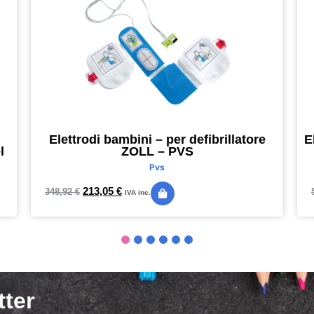
Elettrodi bambini – per defibrillatore
E
l
ZOLL – PVS
Pvs
213,05
€
348,92
€
IVA inc.
tter