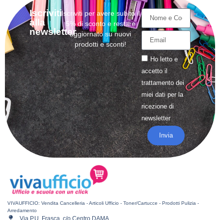
Iscriviti
Iscriviti per avere subito il
alla
5% di sconto e restare
newsletter
aggiornato su nuovi
prodotti e sconti!
Ho letto e
accetto il
trattamento
dei
miei dati per la
ricezione di
newsletter
Invia
VIVAUFFICIO: Vendita Cancelleria - Articoli Ufficio - Toner/Cartucce - Prodotti Pulizia -
Arredamento
Via P.U. Frasca, c/o Centro DAMA