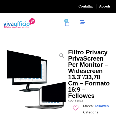
Contattaci
Accedi
0
Filtro Privacy
PrivaScreen
Per Monitor –
Widescreen
13,3″/33,78
Cm – Formato
16:9 –
Fellowes
COD: 86822
Marca:
Fellowes
Categoria: