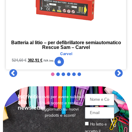
Batteria al litio – per defibrillatore semiautomatico
Rescue Sam – Carvel
Carvel
524,60
€
382,91
€
IVA inc.
Iscriviti
Iscriviti per avere subito il
alla
5% di sconto e restare
newsletter
aggiornato su nuovi
prodotti e sconti!
Ho letto e
accetto il