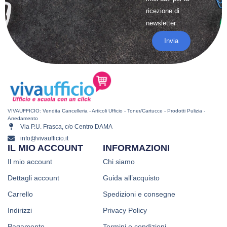
ricezione di
newsletter
Invia
VIVAUFFICIO: Vendita Cancelleria - Articoli Ufficio - Toner/Cartucce - Prodotti Pulizia -
Arredamento
Via P.U. Frasca, c/o Centro DAMA
info@vivaufficio.it
IL MIO ACCOUNT
INFORMAZIONI
Il mio account
Chi siamo
Dettagli account
Guida all’acquisto
Carrello
Spedizioni e consegne
Indirizzi
Privacy Policy
Pagamento
Termini e condizioni