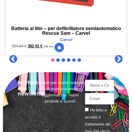
Batteria al litio – per defibrillatore semiautomatico
Rescue Sam – Carvel
Carvel
524,60
€
382,91
€
IVA inc.
Iscriviti
Iscriviti per avere subito il
alla
5% di sconto e restare
newsletter
aggiornato su nuovi
prodotti e sconti!
Ho letto e
accetto il
trattamento
dei
miei dati per la