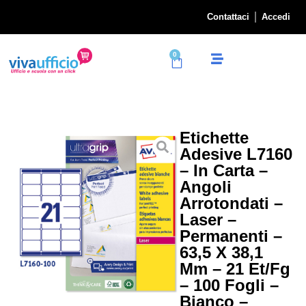
Contattaci
Accedi
0
Etichette
Adesive L7160
– In Carta –
Angoli
Arrotondati –
Laser –
Permanenti –
63,5 X 38,1
Mm – 21 Et/fg
– 100 Fogli –
Bianco –