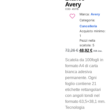
Avery
COD: 45178
Marca:
Avery
Categoria:
Cancelleria
Acquisto minimo:
1
Pezzi nella
scatola: 5
72,26
€
48,92
€
IVA inc.
Scatola da 100fogli in
formato A4 di carta
bianca adesiva
permanente. Ogni
foglio contiene 21
etichette rettangolari
con angoli tondi nel
formato 63,5×38,1 mm.
Tecnologia