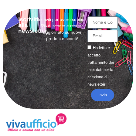
Iscriviti
Iscriviti per avere subito il
alla
5% di sconto e restare
newsletter
aggiornato su nuovi
prodotti e sconti!
Ho letto e
accetto il
trattamento
dei
miei dati per la
ricezione di
newsletter
Invia