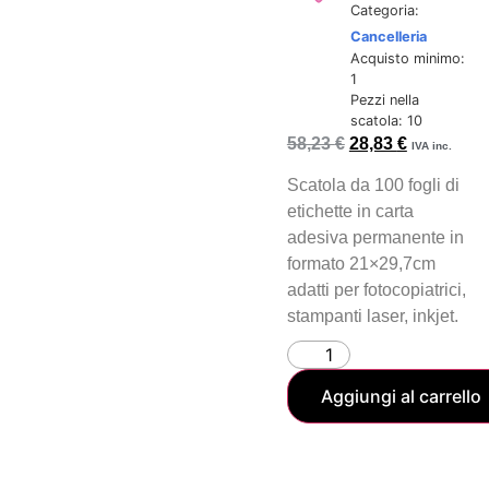
Categoria:
Cancelleria
Acquisto minimo:
1
Pezzi nella
scatola: 10
58,23
€
28,83
€
IVA inc.
Scatola da 100 fogli di
etichette in carta
adesiva permanente in
formato 21×29,7cm
adatti per fotocopiatrici,
stampanti laser, inkjet.
Aggiungi al carrello