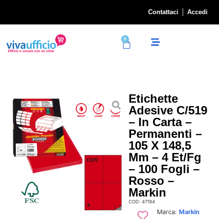
Contattaci
Accedi
0
Etichette
Adesive C/519
– In Carta –
Permanenti –
105 X 148,5
Mm – 4 Et/fg
– 100 Fogli –
Rosso –
Markin
COD: 47194
Marca:
Markin