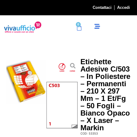
Contattaci
Accedi
0
Etichette
Adesive C/503
– In Poliestere
– Permanenti
– 210 X 297
Mm – 1 Et/fg
– 50 Fogli –
Bianco Opaco
– X Laser –
Markin
COD: 53353