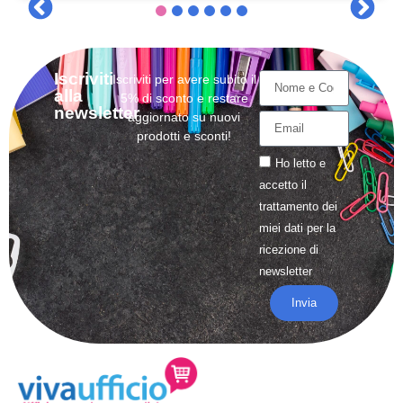
Iscriviti
Iscriviti per avere subito il
alla
5% di sconto e restare
newsletter
aggiornato su nuovi
prodotti e sconti!
Ho letto e
accetto il
trattamento
dei
miei dati per la
ricezione di
newsletter
Invia