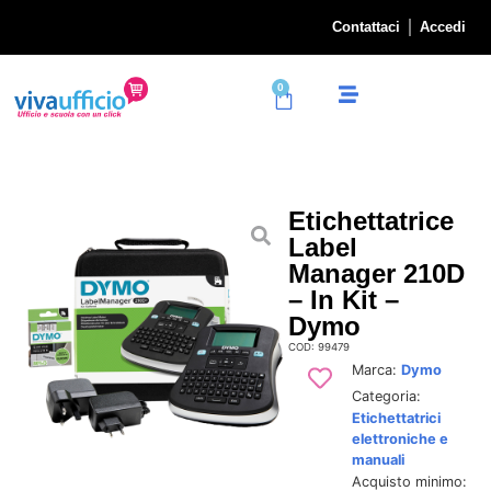
Contattaci
Accedi
0
Etichettatrice
Label
Manager 210D
– In Kit –
Dymo
COD: 99479
Marca:
Dymo
Categoria:
Etichettatrici
elettroniche e
manuali
Acquisto minimo: