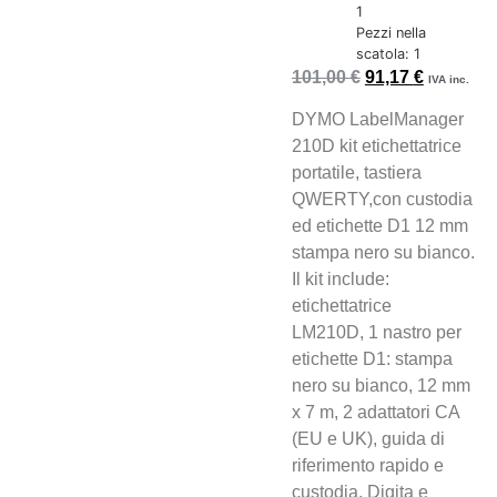
1
Pezzi nella
scatola: 1
101,00
€
91,17
€
IVA inc.
DYMO LabelManager
210D kit etichettatrice
portatile, tastiera
QWERTY,con custodia
ed etichette D1 12 mm
stampa nero su bianco.
Il kit include:
etichettatrice
LM210D, 1 nastro per
etichette D1: stampa
nero su bianco, 12 mm
x 7 m, 2 adattatori CA
(EU e UK), guida di
riferimento rapido e
custodia. Digita e