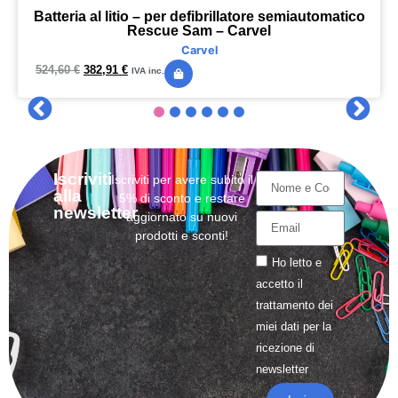
Batteria al litio – per defibrillatore semiautomatico
Rescue Sam – Carvel
Carvel
524,60
€
382,91
€
IVA inc.
Iscriviti
Iscriviti per avere subito il
alla
5% di sconto e restare
newsletter
aggiornato su nuovi
prodotti e sconti!
Ho letto e
accetto il
trattamento
dei
miei dati per la
ricezione di
newsletter