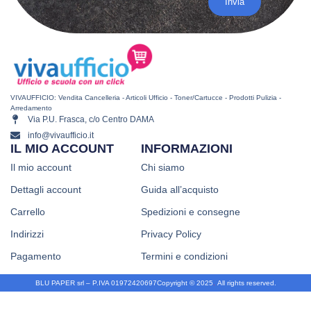
Invia
VIVAUFFICIO: Vendita Cancelleria - Articoli Ufficio - Toner/Cartucce - Prodotti Pulizia -
Arredamento
Via P.U. Frasca, c/o Centro DAMA
info@vivaufficio.it
IL MIO ACCOUNT
INFORMAZIONI
Il mio account
Chi siamo
Dettagli account
Guida all’acquisto
Carrello
Spedizioni e consegne
Indirizzi
Privacy Policy
Pagamento
Termini e condizioni
BLU PAPER srl – P.IVA 01972420697
Copyright © 2025
.
All rights reserved.