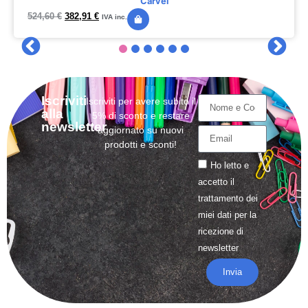
Carvel
524,60
€
382,91
€
IVA inc.
Iscriviti
Iscriviti per avere subito il
alla
5% di sconto e restare
newsletter
aggiornato su nuovi
prodotti e sconti!
Ho letto e
accetto il
trattamento
dei
miei dati per la
ricezione di
newsletter
Invia