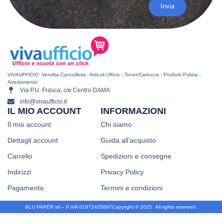
Invia
VIVAUFFICIO: Vendita Cancelleria - Articoli Ufficio - Toner/Cartucce - Prodotti Pulizia -
Arredamento
Via P.U. Frasca, c/o Centro DAMA
info@vivaufficio.it
IL MIO ACCOUNT
INFORMAZIONI
Il mio account
Chi siamo
Dettagli account
Guida all’acquisto
Carrello
Spedizioni e consegne
Indirizzi
Privacy Policy
Pagamento
Termini e condizioni
BLU PAPER srl – P.IVA 01972420697
Copyright © 2025
.
All rights reserved.