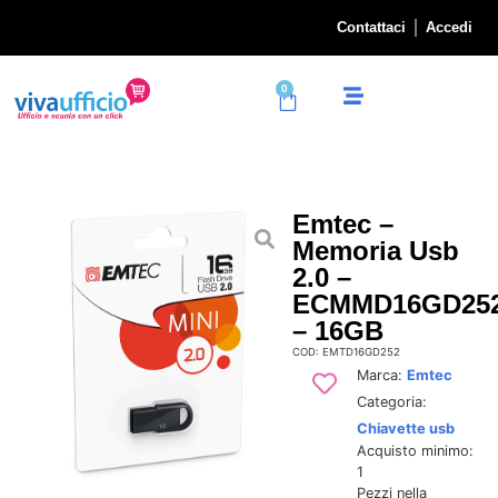
Contattaci
Accedi
0
Emtec –
Memoria Usb
2.0 –
ECMMD16GD25
– 16GB
COD: EMTD16GD252
Marca:
Emtec
Categoria:
Chiavette usb
Acquisto minimo:
1
Pezzi nella