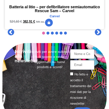
Batteria al litio – per defibrillatore semiautomatico
Rescue Sam – Carvel
Carvel
524,60
€
382,91
€
IVA inc.
Iscriviti
Iscriviti per avere subito il
alla
5% di sconto e restare
newsletter
aggiornato su nuovi
prodotti e sconti!
Ho letto e
accetto il
trattamento
dei
miei dati per la
ricezione di
newsletter