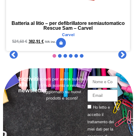
Batteria al litio – per defibrillatore semiautomatico
Rescue Sam – Carvel
Carvel
524,60
€
382,91
€
IVA inc.
Iscriviti
Iscriviti per avere subito il
alla
5% di sconto e restare
newsletter
aggiornato su nuovi
prodotti e sconti!
Ho letto e
accetto il
trattamento
dei
miei dati per la