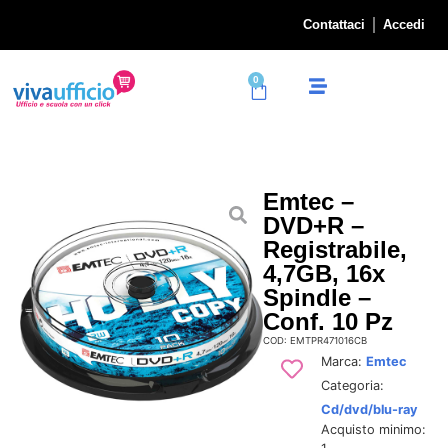
Contattaci
Accedi
0
Emtec –
DVD+R –
Registrabile,
4,7GB, 16x
Spindle –
Conf. 10 Pz
COD: EMTPR471016CB
Marca:
Emtec
Categoria:
Cd/dvd/blu-ray
Acquisto minimo: