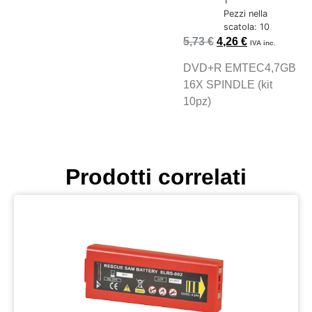
1
Pezzi nella
scatola: 10
5,73
€
4,26
€
IVA inc.
DVD+R EMTEC4,7GB
16X SPINDLE (kit
10pz)
Prodotti correlati