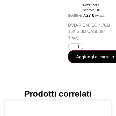
1
Pezzi nella
scatola: 10
10,98
€
7,27
€
IVA inc.
DVD-R EMTEC 4,7GB
16X SLIM CASE (kit
10pz)
Aggiungi al carrello
Prodotti correlati