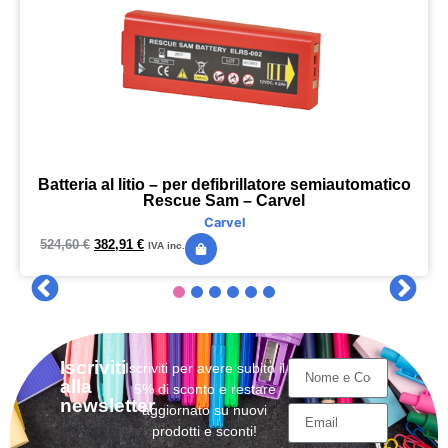
Batteria al litio – per defibrillatore semiautomatico
Rescue Sam – Carvel
Carvel
524,60
€
382,91
€
IVA inc.
Iscriviti
Iscriviti per avere subito il
alla
5% di sconto e restare
newsletter
aggiornato su nuovi
prodotti e sconti!