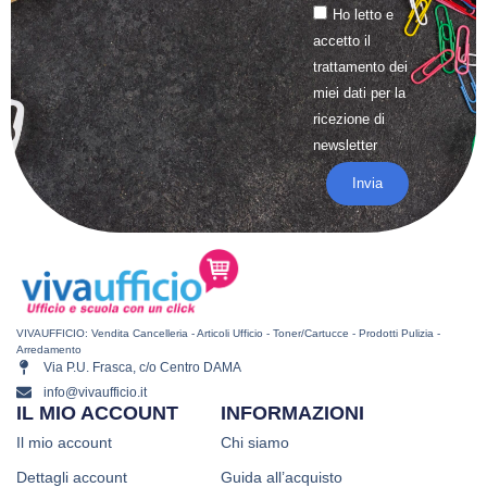
Ho letto e
accetto il
trattamento
dei
miei dati per la
ricezione di
newsletter
Invia
VIVAUFFICIO: Vendita Cancelleria - Articoli Ufficio - Toner/Cartucce - Prodotti Pulizia -
Arredamento
Via P.U. Frasca, c/o Centro DAMA
info@vivaufficio.it
IL MIO ACCOUNT
INFORMAZIONI
Il mio account
Chi siamo
Dettagli account
Guida all’acquisto