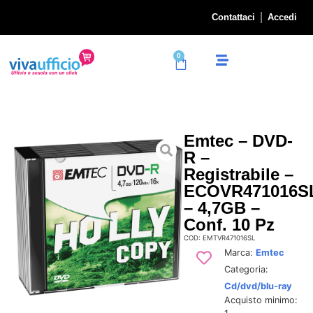
Contattaci
Accedi
0
Emtec – DVD-
R –
Registrabile –
ECOVR471016S
– 4,7GB –
Conf. 10 Pz
COD: EMTVR471016SL
Marca:
Emtec
Categoria:
Cd/dvd/blu-ray
Acquisto minimo: