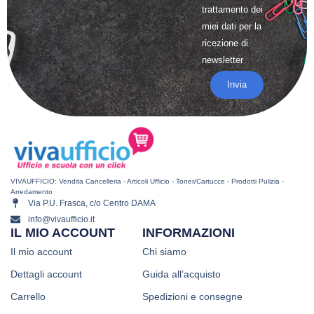
trattamento
dei
miei dati per la
ricezione di
newsletter
Invia
VIVAUFFICIO: Vendita Cancelleria - Articoli Ufficio - Toner/Cartucce - Prodotti Pulizia -
Arredamento
Via P.U. Frasca, c/o Centro DAMA
info@vivaufficio.it
IL MIO ACCOUNT
INFORMAZIONI
Il mio account
Chi siamo
Dettagli account
Guida all’acquisto
Carrello
Spedizioni e consegne