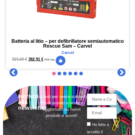
Batteria al litio – per defibrillatore semiautomatico
Rescue Sam – Carvel
Carvel
524,60
€
382,91
€
IVA inc.
Iscriviti
Iscriviti per avere subito il
alla
5% di sconto e restare
newsletter
aggiornato su nuovi
prodotti e sconti!
Ho letto e
accetto il