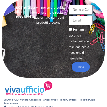
Iscriviti
Iscriviti per avere subito il
alla
5% di sconto e restare
newsletter
aggiornato su nuovi
prodotti e sconti!
Ho letto e
accetto il
trattamento
dei
miei dati per la
ricezione di
newsletter
Invia
VIVAUFFICIO: Vendita Cancelleria - Articoli Ufficio - Toner/Cartucce - Prodotti Pulizia -
Arredamento