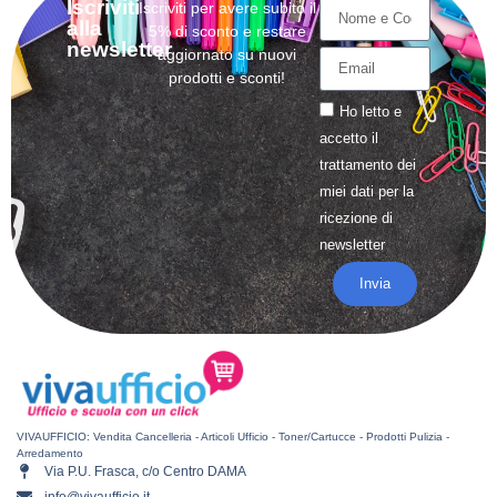
Iscriviti
Iscriviti per avere subito il
alla
5% di sconto e restare
newsletter
aggiornato su nuovi
prodotti e sconti!
Ho letto e
accetto il
trattamento
dei
miei dati per la
ricezione di
newsletter
Invia
VIVAUFFICIO: Vendita Cancelleria - Articoli Ufficio - Toner/Cartucce - Prodotti Pulizia -
Arredamento
Via P.U. Frasca, c/o Centro DAMA