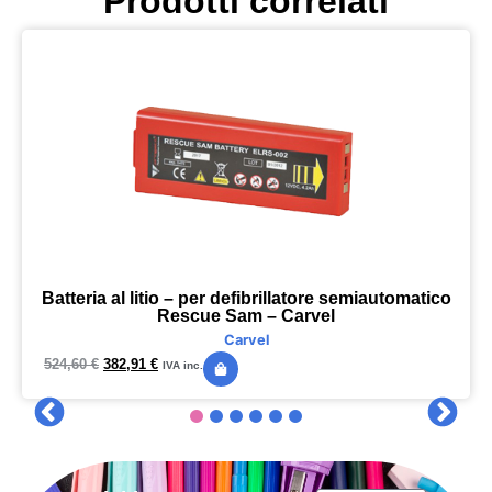
Prodotti correlati
Batteria al litio – per defibrillatore semiautomatico
Rescue Sam – Carvel
Carvel
524,60
€
382,91
€
IVA inc.