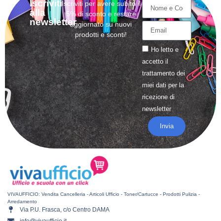
Iscriviti
Iscriviti per avere subito il
alla
5% di sconto e restare
newsletter
aggiornato su nuovi
prodotti e sconti!
Ho letto e
accetto il
trattamento
dei
miei dati per la
ricezione di
newsletter
Invia
VIVAUFFICIO: Vendita Cancelleria - Articoli Ufficio - Toner/Cartucce - Prodotti Pulizia -
Arredamento
Via P.U. Frasca, c/o Centro DAMA