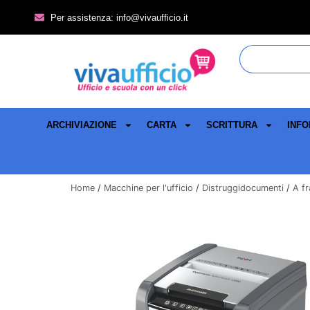
Per assistenza: info@vivaufficio.it
ARCHIVIAZIONE
CARTA
SCRITTURA
INFO
Home
/
Macchine per l'ufficio
/
Distruggidocumenti
/
A f