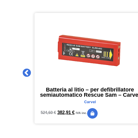
 2027 –
Batteria al litio – per defibrillatore
m – nero –
semiautomatico Rescue Sam – Carve
Carvel
382,91
€
524,60
€
IVA inc.