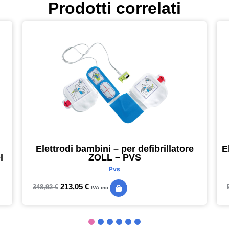
Prodotti correlati
Elettrodi bambini – per defibrillatore
E
l
ZOLL – PVS
Pvs
213,05
€
348,92
€
IVA inc.