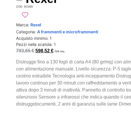
COD: 92569
Marca:
Rexel
Categoria:
A frammenti e microframmenti
Acquisto minimo: 1
Pezzi nella scatola: 1
793,65
€
598,52
€
IVA inc.
Distrugge fino a 130 fogli di carta A4 (80 gr/mq) con al
con alimentazione manuale. Livello sicurezza: P-5 tagl
cestino estraibile Tecnologia anti-inceppamento Distrugge
lavoro continuo per 30 minuti con raffreddamento a vent
attiva dopo 3 minuti di inattività. Pannello di controllo t
silenzioso Sensore a infrarossi che indica quando il ces
distruggidocumenti, 2 anni di garanzia sulle lame Di