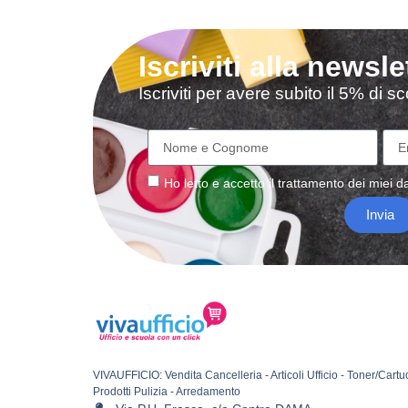
Iscriviti alla newsle
Iscriviti per avere subito il 5% di 
Ho letto e accetto il
trattamento
dei miei da
Invia
VIVAUFFICIO: Vendita Cancelleria - Articoli Ufficio - Toner/Cartu
Prodotti Pulizia - Arredamento