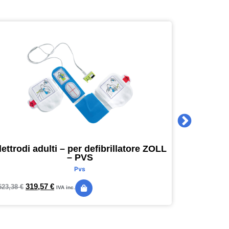
lettrodi adulti – per defibrillatore ZOLL
Agenda 
– PVS
16 x 16
Pvs
319,57
€
24,
523,38
€
28,89
€
IVA inc.