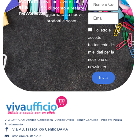
Iscriviti
Iscriviti per avere subito il
alla
5% di sconto e restare
newsletter
aggiornato su nuovi
prodotti e sconti!
Ho letto e
accetto il
trattamento
dei
miei dati per la
ricezione di
newsletter
Invia
VIVAUFFICIO: Vendita Cancelleria - Articoli Ufficio - Toner/Cartucce - Prodotti Pulizia -
Arredamento
Via P.U. Frasca, c/o Centro DAMA
info@vivaufficio.it