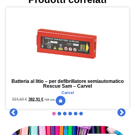
Batteria al litio – per defibrillatore semiautomatico
Rescue Sam – Carvel
Carvel
524,60
€
382,91
€
IVA inc.