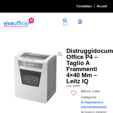
Contattaci
Accedi
0
Distruggidocum
Office P4 –
Taglio A
Frammenti
4×40 Mm –
Leitz IQ
COD: 86815
Marca:
Leitz
Categoria:
A frammenti e
microframmenti
Acquisto minimo: