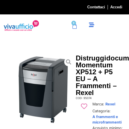
Contattaci
Accedi
0
Distruggidocum
Momentum
XP512 + P5
EU – A
Frammenti –
Rexel
COD: 95074
Marca:
Rexel
Categoria:
A frammenti e
microframmenti
Acquisto minimo: