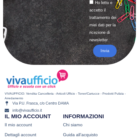
Ho letto e
accetto il
trattamento
dei
miei dati per la
ricezione di
newsletter
Invia
VIVAUFFICIO: Vendita Cancelleria - Articoli Ufficio - Toner/Cartucce - Prodotti Pulizia -
Arredamento
Via P.U. Frasca, c/o Centro DAMA
info@vivaufficio.it
IL MIO ACCOUNT
INFORMAZIONI
Il mio account
Chi siamo
Dettagli account
Guida all’acquisto