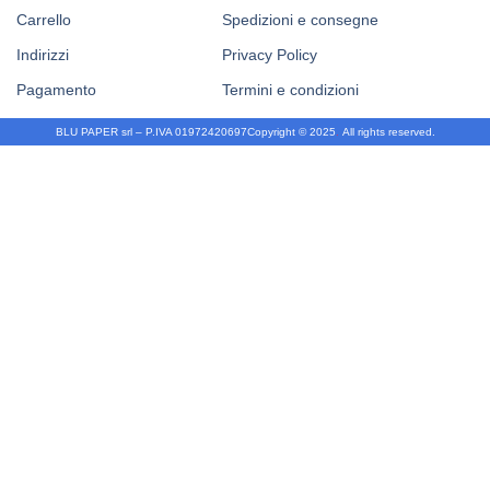
Carrello
Spedizioni e consegne
Indirizzi
Privacy Policy
Pagamento
Termini e condizioni
BLU PAPER srl – P.IVA 01972420697
Copyright © 2025
.
All rights reserved.