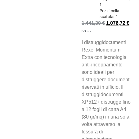
1
Pezzi nella
scatola: 1
1.441,30
€
1.076,72
€
IVA inc.
I distruggidocumenti
Rexel Momentum
Extra con tecnologia
anti-inceppamento
sono ideali per
distruggere documenti
riservati in ufficio. Il
distruggidocumenti
XP512+ distrugge fino
a 12 fogli di carta A4
(80 gr/mq) in una sola
volta attraverso la
fessura di