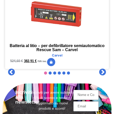
Batteria al litio – per defibrillatore semiautomatico
Rescue Sam – Carvel
Carvel
524,60
€
382,91
€
IVA inc.
Iscriviti
Iscriviti per avere subito il
alla
5% di sconto e restare
newsletter
aggiornato su nuovi
prodotti e sconti!