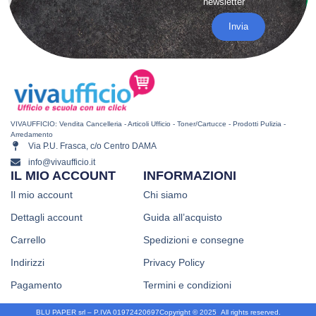
newsletter
Invia
VIVAUFFICIO: Vendita Cancelleria - Articoli Ufficio - Toner/Cartucce - Prodotti Pulizia -
Arredamento
Via P.U. Frasca, c/o Centro DAMA
info@vivaufficio.it
IL MIO ACCOUNT
INFORMAZIONI
Il mio account
Chi siamo
Dettagli account
Guida all’acquisto
Carrello
Spedizioni e consegne
Indirizzi
Privacy Policy
Pagamento
Termini e condizioni
BLU PAPER srl – P.IVA 01972420697
Copyright © 2025
.
All rights reserved.