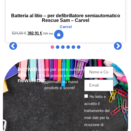
Batteria al litio – per defibrillatore semiautomatico
Rescue Sam – Carvel
Carvel
524,60
€
382,91
€
IVA inc.
Iscriviti
Iscriviti per avere subito il
alla
5% di sconto e restare
newsletter
aggiornato su nuovi
prodotti e sconti!
Ho letto e
accetto il
trattamento
dei
miei dati per la
ricezione di