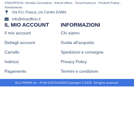
VIVAUFFICIO: Vendita Cancelleria - Articoli Ufficio - Toner/Cartucce - Prodotti Pulizia -
Arredamento
Via P.U. Frasca, c/o Centro DAMA
info@vivaufficio.it
IL MIO ACCOUNT
INFORMAZIONI
Il mio account
Chi siamo
Dettagli account
Guida all’acquisto
Carrello
Spedizioni e consegne
Indirizzi
Privacy Policy
Pagamento
Termini e condizioni
BLU PAPER srl – P.IVA 01972420697
Copyright © 2025
.
All rights reserved.