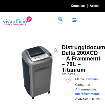
Contattaci
Accedi
0
Distruggidocum
Delta 200XCD
– A Frammenti
– 78L –
Titanium
COD: 68654
Marca:
Titanium
Categoria:
A frammenti e
microframmenti
Acquisto minimo:
1