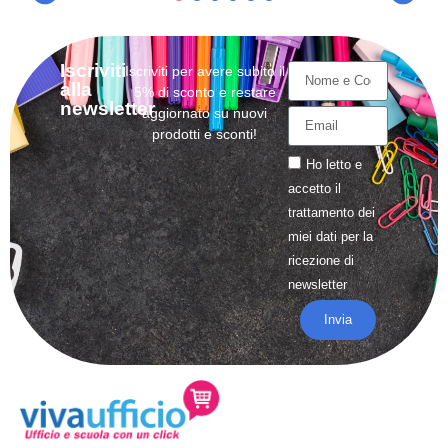
Iscriviti
Iscriviti per avere subito il
alla
5% di sconto e restare
newsletter
aggiornato su nuovi
prodotti e sconti!
Ho letto e
accetto il
trattamento
dei
miei dati per la
ricezione di
newsletter
Invia