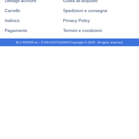
Dettagli account
Guida all’acquisto
Carrello
Spedizioni e consegne
Indirizzi
Privacy Policy
Pagamento
Termini e condizioni
BLU PAPER srl – P.IVA 01972420697
Copyright © 2025
.
All rights reserved.