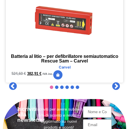
Batteria al litio – per defibrillatore semiautomatico
Rescue Sam – Carvel
Carvel
524,60
€
382,91
€
IVA inc.
Iscriviti
Iscriviti per avere subito il
alla
5% di sconto e restare
newsletter
aggiornato su nuovi
prodotti e sconti!