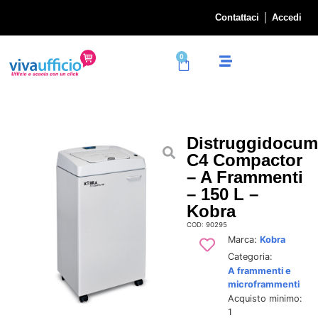
Contattaci
Accedi
0
Distruggidocum
C4 Compactor
– A Frammenti
– 150 L –
Kobra
COD: 90295
Marca:
Kobra
Categoria:
A frammenti e
microframmenti
Acquisto minimo:
1