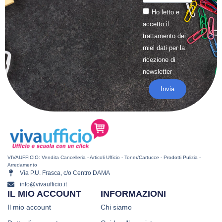
Ho letto e
accetto il
trattamento
dei
miei dati per la
ricezione di
newsletter
Invia
VIVAUFFICIO: Vendita Cancelleria - Articoli Ufficio - Toner/Cartucce - Prodotti Pulizia -
Arredamento
Via P.U. Frasca, c/o Centro DAMA
info@vivaufficio.it
IL MIO ACCOUNT
INFORMAZIONI
Il mio account
Chi siamo