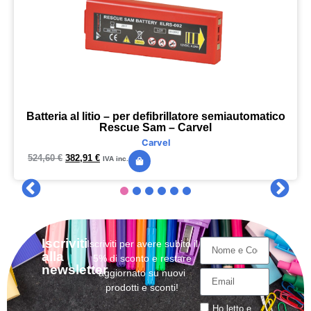
Batteria al litio – per defibrillatore semiautomatico
Rescue Sam – Carvel
Carvel
524,60
€
382,91
€
IVA inc.
Iscriviti
Iscriviti per avere subito il
alla
5% di sconto e restare
newsletter
aggiornato su nuovi
prodotti e sconti!
Ho letto e