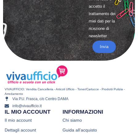
accetto il
trattamento
dei
miei dati per la
ricezione di
newsletter
Invia
VIVAUFFICIO: Vendita Cancelleria - Articoli Ufficio - Toner/Cartucce - Prodotti Pulizia -
Arredamento
Via P.U. Frasca, c/o Centro DAMA
info@vivaufficio.it
IL MIO ACCOUNT
INFORMAZIONI
Il mio account
Chi siamo
Dettagli account
Guida all’acquisto