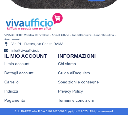
VIVAUFFICIO: Vendita Cancelleria - Articoli Ufficio - Toner/Cartucce - Prodotti Pulizia -
Arredamento
Via P.U. Frasca, c/o Centro DAMA
info@vivaufficio.it
IL MIO ACCOUNT
INFORMAZIONI
Il mio account
Chi siamo
Dettagli account
Guida all’acquisto
Carrello
Spedizioni e consegne
Indirizzi
Privacy Policy
Pagamento
Termini e condizioni
BLU PAPER srl – P.IVA 01972420697
Copyright © 2025
.
All rights reserved.