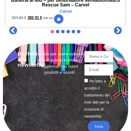
Batteria al litio – per defibrillatore semiautomatico
Rescue Sam – Carvel
Carvel
524,60
€
382,91
€
IVA inc.
Iscriviti
Iscriviti per avere subito il
alla
5% di sconto e restare
newsletter
aggiornato su nuovi
prodotti e sconti!
Ho letto e
accetto il
trattamento
dei
miei dati per la
ricezione di
newsletter
Invia