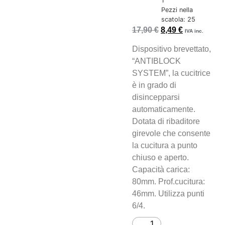
1
Pezzi nella
scatola: 25
17,90
€
8,49
€
IVA inc.
Dispositivo brevettato,
“ANTIBLOCK
SYSTEM”, la cucitrice
è in grado di
disincepparsi
automaticamente.
Dotata di ribaditore
girevole che consente
la cucitura a punto
chiuso e aperto.
Capacità carica:
80mm. Prof.cucitura:
46mm. Utilizza punti
6/4.