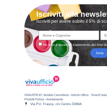
Iscriviti alla newsle
Iscriviti per avere subito il 5% di 
Ho letto e accetto il
trattamento
dei miei da
Invia
VIVAUFFICIO: Vendita Cancelleria - Articoli Ufficio - Toner/Cartu
Prodotti Pulizia - Arredamento
Via P.U. Frasca, c/o Centro DAMA