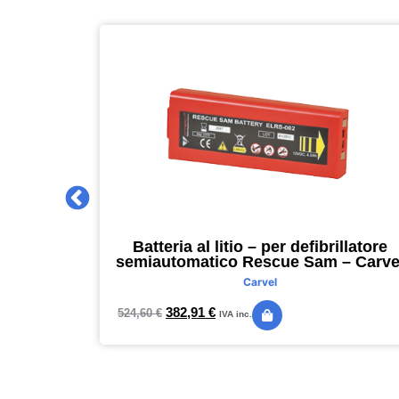
 2027 –
Batteria al litio – per defibrillatore
m – nero –
semiautomatico Rescue Sam – Carve
Carvel
382,91
€
524,60
€
IVA inc.