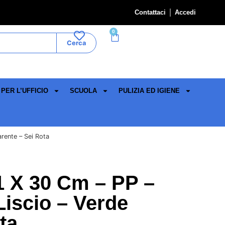
Contattaci
Accedi
0
Cerca
PER L’UFFICIO
SCUOLA
PULIZIA ED IGIENE
arente – Sei Rota
1 X 30 Cm – PP –
Liscio – Verde
ta