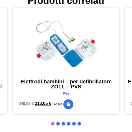
Prodotti correlati
Elettrodi bambini – per defibrillatore
E
l
ZOLL – PVS
Pvs
213,05
€
348,92
€
IVA inc.