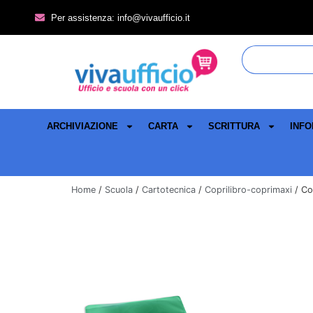
Per assistenza: info@vivaufficio.it
ARCHIVIAZIONE
CARTA
SCRITTURA
INFO
Home
/
Scuola
/
Cartotecnica
/
Coprilibro-coprimaxi
/ Cop