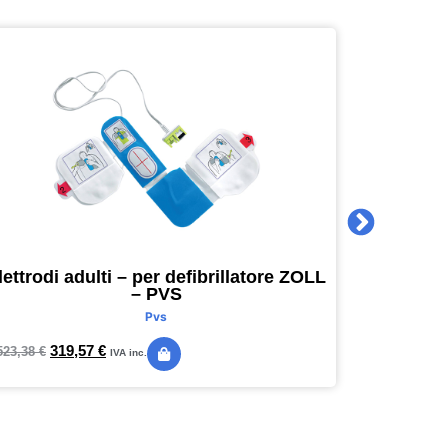
lettrodi adulti – per defibrillatore ZOLL
Agenda 
– PVS
16 x 16
Pvs
319,57
€
24,
523,38
€
28,89
€
IVA inc.